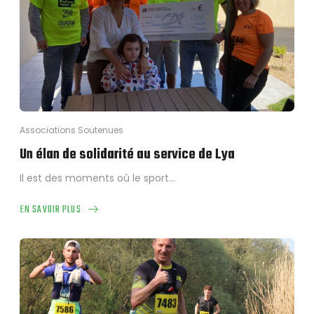
Associations Soutenues
Un élan de solidarité au service de Lya
Il est des moments où le sport…
EN SAVOIR PLUS
ABOUT
UN
ÉLAN
DE
SOLIDARITÉ
AU
SERVICE
DE