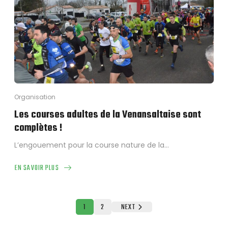
UNE
VOIX
ENGAGÉE
POUR
SA
FILLE
Organisation
Les courses adultes de la Venansaltaise sont
complètes !
L’engouement pour la course nature de la…
EN SAVOIR PLUS
ABOUT
LES
COURSES
ADULTES
1
2
NEXT
DE
LA