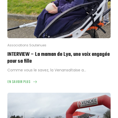
Associations Soutenues
INTERVIEW – La maman de Lya, une voix engagée
pour sa fille
Comme vous le savez, la Venansaltaise a…
EN SAVOIR PLUS
ABOUT
INTERVIEW
–
LA
MAMAN
DE
LYA,