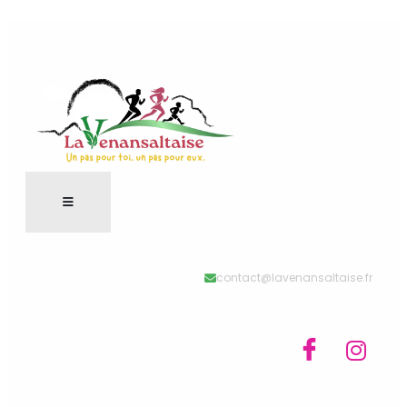
VENANSALTAISE
SONT
COMPLÈTES
!
contact@lavenansaltaise.fr