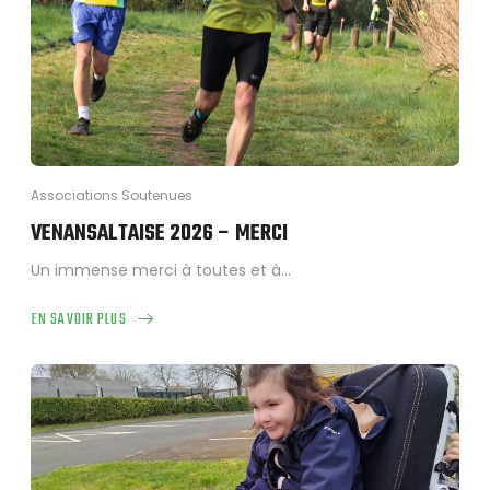
LYA
Associations Soutenues
VENANSALTAISE 2026 – MERCI
Un immense merci à toutes et à…
EN SAVOIR PLUS
ABOUT
VENANSALTAISE
2026
–
MERCI